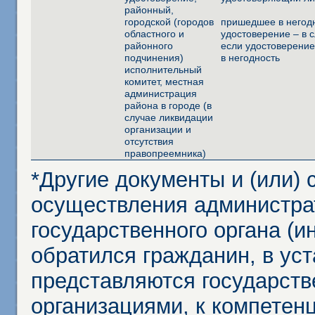
районный,
городской (городов
пришедшее в негод
областного и
удостоверение – в с
районного
если удостоверени
подчинения)
в негодность
исполнительный
комитет, местная
администрация
района в городе (в
случае ликвидации
организации и
отсутствия
правопреемника)
*Другие документы и (или)
осуществления администра
государственного органа (и
обратился гражданин, в ус
представляются государст
организациями, к компетенц