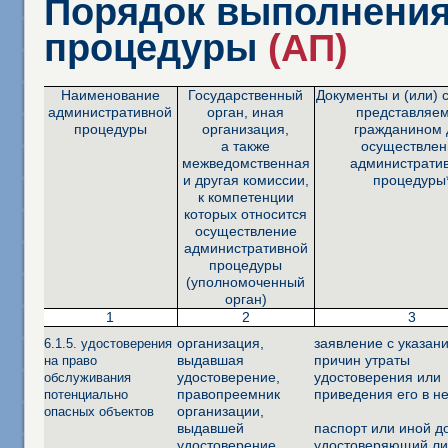
Порядок выполнения
процедуры
(АП)
Наименование
Государственный
Документы и (или) 
административной
орган, иная
представляе
процедуры
организация,
гражданином 
а также
осуществлен
межведомственная
администрати
и другая комиссии,
процедуры
к компетенции
которых относится
осуществление
административной
процедуры
(уполномоченный
орган)
1
2
3
организация,
заявление с указан
6.1.5. удостоверения
выдавшая
причин утраты
на право
удостоверение,
удостоверения или
обслуживания
правопреемник
приведения его в н
потенциально
организации,
опасных объектов
выдавшей
паспорт или иной д
удостоверение,
удостоверяющий ли