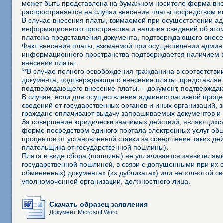
может быть представлена на бумажном носителе форма внеш
распространяется на случаи внесения платы посредством 
В случае внесения платы, взимаемой при осуществлении а
информационного пространства и наличия сведений об это
платежа представления документа, подтверждающего внесе
Факт внесения платы, взимаемой при осуществлении админ
информационного пространства подтверждается наличием 
внесении платы.
**В случае полного освобождения гражданина в соответств
документа, подтверждающего внесение платы, представляет
подтверждающего внесение платы, – документ, подтвержда
В случае, если для осуществления административной процед
сведений от государственных органов и иных организаций, 
граждане оплачивают выдачу запрашиваемых документов и 
За совершение юридически значимых действий, являющихся
форме посредством единого портала электронных услуг об
процентов от установленной ставки за совершение таких д
плательщика от государственной пошлины).
Плата в виде сбора (пошлины) не уплачивается заявителя
государственной пошлиной, в связи с допущенными при их
обмененных) документах (их дубликатах) или неполнотой св
уполномоченной организации, должностного лица.
Скачать образец заявления
Документ Microsoft Word