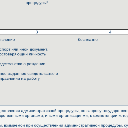
процедуры*
3
4
явление
бесплатно
спорт или иной документ,
остоверяющий личность
идетельство о рождении
нее выданное свидетельство о
правлении на работу
ествления административной процедуры, по запросу государственн
арственными органами, иными организациями, к компетенции котор
, взимаемой при осуществлении административной процедуры, сущ