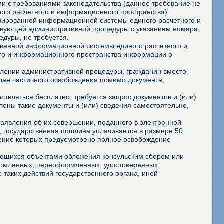
и с требованиями законодательства (данное требование не
го расчетного и информационного пространства).
изированной информационной системы единого расчетного и
ствующей административной процедуры с указанием номера
дуры, не требуется.
ованной информационной системы единого расчетного и
го и информационного пространства информации о
твлении административной процедуры, гражданин вместо
учае частичного освобождения помимо документа,
твляться бесплатно, требуется запрос документов и (или)
лены такие документы и (или) сведения самостоятельно,
аявления об их совершении, поданного в электронной
 государственная пошлина уплачивается в размере 50
шение которых предусмотрено полное освобождение
яющихся объектами обложения консульским сбором или
формленных, переоформленных, удостоверенных,
 таких действий государственного органа, иной