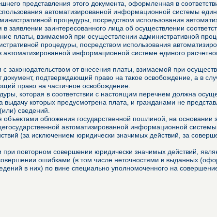
него представления этого документа, оформленная в соответстви
использования автоматизированной информационной системы едино
дминистративной процедуры, посредством использования автомат
м в заявлении заинтересованного лица об осуществлении соответ
ние платы, взимаемой при осуществлении административной проце
истративной процедуры, посредством использования автоматизир
в автоматизированной информационной системе единого расчетно
ии с законодательством от внесения платы, взимаемой при осущес
 документ, подтверждающий право на такое освобождение, а в сл
ющий право на частичное освобождение.
уры, которая в соответствии с настоящим перечнем должна осущес
за выдачу которых предусмотрена плата, и гражданами не представ
(или) сведений.
 объектами обложения государственной пошлиной, на основании з
щегосударственной автоматизированной информационной системы,
ействий (за исключением юридически значимых действий, за совер
ми при повторном совершении юридически значимых действий, явл
 совершении ошибками (в том числе неточностями в выданных (о
едений в них) по вине специально уполномоченного на совершение