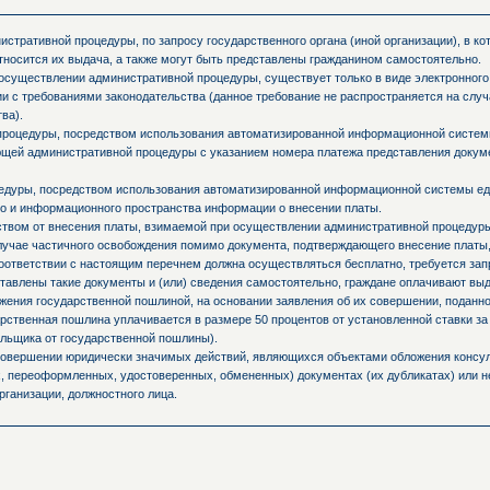
стративной процедуры, по запросу государственного органа (иной организации), в к
тносится их выдача, а также могут быть представлены гражданином самостоятельно.
осуществлении административной процедуры, существует только в виде электронного
и с требованиями законодательства (данное требование не распространяется на слу
ва).
процедуры, посредством использования автоматизированной информационной системы
ующей административной процедуры с указанием номера платежа представления доку
едуры, посредством использования автоматизированной информационной системы ед
о и информационного пространства информации о внесении платы.
ьством от внесения платы, взимаемой при осуществлении административной процедур
случае частичного освобождения помимо документа, подтверждающего внесение платы,
оответствии с настоящим перечнем должна осуществляться бесплатно, требуется запр
ставлены такие документы и (или) сведения самостоятельно, граждане оплачивают вы
ния государственной пошлиной, на основании заявления об их совершении, поданно
ственная пошлина уплачивается в размере 50 процентов от установленной ставки за
льщика от государственной пошлины).
 совершении юридически значимых действий, являющихся объектами обложения консул
 переоформленных, удостоверенных, обмененных) документах (их дубликатах) или не
рганизации, должностного лица.