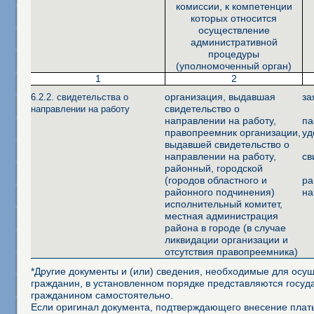
комиссии, к компетенции
которых относится
осуществление
административной
процедуры
(уполномоченный орган)
1
2
организация, выдавшая
за
6.2.2. свидетельства о
свидетельство о
направлении на работу
направлении на работу,
па
правопреемник организации,
уд
выдавшей свидетельство о
направлении на работу,
св
районный, городской
(городов областного и
ра
районного подчинения)
на
исполнительный комитет,
местная администрация
района в городе (в случае
ликвидации организации и
отсутствия правопреемника)
*Другие документы и (или) сведения, необходимые для осущ
гражданин, в установленном порядке представляются госуд
гражданином самостоятельно.
Если оригинал документа, подтверждающего внесение платы