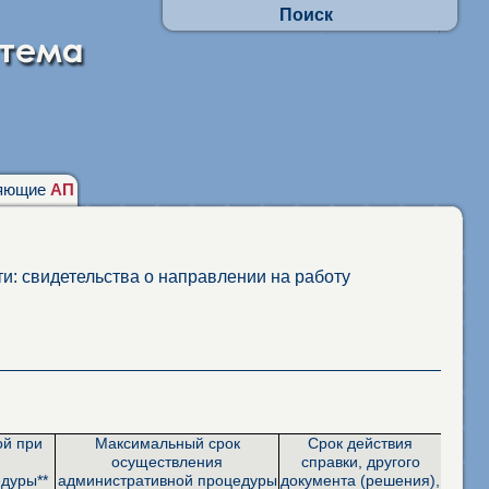
Поиск
Осуществлять поиск по АП:
- по заявлениям граждан
- в отношении юр.лиц и ИП
Искать по наименованиям адм. процедур
фразу целиком
присутствие каждого слова
няющие
АП
и: свидетельства о направлении на работу
ой при
Максимальный срок
Срок действия
осуществления
справки, другого
дуры**
административной процедуры
документа (решения),