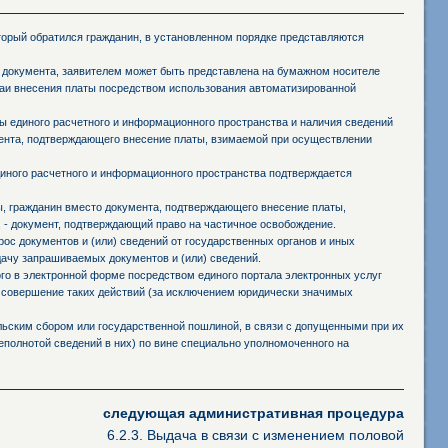
оторый обратился гражданин, в установленном порядке представляются
 документа, заявителем может быть представлена на бумажном носителе
чаи внесения платы посредством использования автоматизированной
 единого расчетного и информационного пространства и наличия сведений
мента, подтверждающего внесение платы, взимаемой при осуществлении
иного расчетного и информационного пространства подтверждается
ы, гражданин вместо документа, подтверждающего внесение платы,
 - документ, подтверждающий право на частичное освобождение.
ос документов и (или) сведений от государственных органов и иных
дачу запрашиваемых документов и (или) сведений.
го в электронной форме посредством единого портала электронных услуг
 совершение таких действий (за исключением юридически значимых
ьским сбором или государственной пошлиной, в связи с допущенными при их
полнотой сведений в них) по вине специально уполномоченного на
следующая административная процедура
6.2.3. Выдача в связи с изменением половой