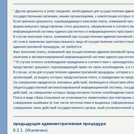
*
Другие документы и (или) сведения, необходимые для осуществления админи
государственными органами, иными организациями, к компетенции которых о
Если оригинал документа, подтверждающего внесение платы, взимаемой при 
форма внешнего представления этого документа, оформленная в соответстви
информационной системы единого расчетного и информационного пространст
В случае внесения платы, взимаемой при осуществлении административной 
об этом в заявлении заинтересованного лица об осуществлении соответств
административной процедуры, не требуется.
Факт внесения платы, взимаемой при осуществлении административной проц
наличием в автоматизированной информационной системе единого расчетног
**
В случае полного освобождения гражданина в соответствии с законодател
представляет документ, подтверждающий право на такое освобождение, а в 
В случае, если для осуществления административной процедуры, которая в с
организаций, за выдачу которых предусмотрена плата, и гражданами не пред
За совершение юридически значимых действий, являющихся объектами обложе
общегосударственной автоматизированной информационной системы, государ
действий, за совершение которых предусмотрено полное освобождение плате
Плата в виде сбора (пошлины) не уплачивается заявителями при повторном
совершении ошибками (в том числе неточностями в выданных (оформленных,
совершение таких действий государственного органа, иной уполномоченной о
предыдущая административная процедура
6.2.1. (Исключен)