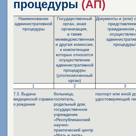
процедуры
(АП)
Наименование
Государственный
Документы и (или) 
административной
орган, иная
представляе
процедуры
организация,
гражданином 
а также
осуществлен
межведомственная
администрати
и другая комиссии,
процедуры
к компетенции
которых относится
осуществление
административной
процедуры
(уполномоченный
орган)
1
2
3
больница,
паспорт или иной д
7.3. Выдача
госпиталь,
удостоверяющий ли
медицинской справки
ии
родильный дом,
о рожден
государственное
учреждение
«Республиканский
научно-
практический центр
«Мать и дитя»