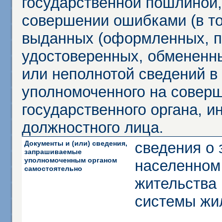
государственной пошлиной,
совершении ошибками (в то
выданных (оформленных, 
удостоверенных, обмененны
или неполнотой сведений в
уполномоченного на соверш
государственного органа, и
должностного лица.
Документы и (или) сведения,
сведения о
запрашиваемые
уполномоченным органом
населенном
самостоятельно
жительства 
системы жи