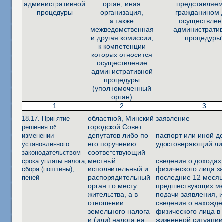
административной
орган, иная
представляе
процедуры
организация,
гражданином 
а также
осуществлен
межведомственная
администрати
и другая комиссии,
процедуры
к компетенции
которых относится
осуществление
административной
процедуры
(уполномоченный
орган)
1
2
3
областной, Минский
заявление
18.17. Принятие
городской Совет
решения об
депутатов либо по
паспорт или иной д
изменении
его поручению
удостоверяющий ли
установленного
соответствующий
законодательством
местный
сведения о доходах
срока уплаты налога,
исполнительный и
физического лица з
сбора (пошлины),
распорядительный
последние 12 месяц
пеней
орган по месту
предшествующих м
жительства, а в
подачи заявления, и
отношении
сведения о нахожд
земельного налога
физического лица в
и (или) налога на
жизненной ситуации