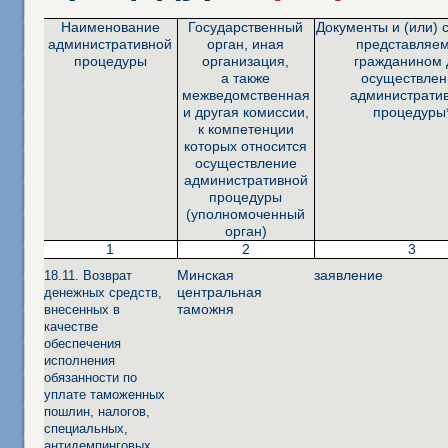
Наименование
Государственный
Документы и (или) 
административной
орган, иная
представляе
процедуры
организация,
гражданином 
а также
осуществлен
межведомственная
администрати
и другая комиссии,
процедуры
к компетенции
которых относится
осуществление
административной
процедуры
(уполномоченный
орган)
1
2
3
Минская
заявление
18.11. Возврат
центральная
денежных средств,
таможня
внесенных в
качестве
обеспечения
исполнения
обязанности по
уплате таможенных
пошлин, налогов,
специальных,
антидемпинговых,