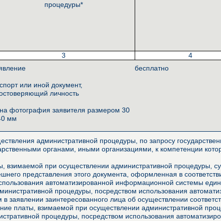
процедуры*
3
4
явление
бесплатно
спорт или иной документ,
остоверяющий личность
на фотография заявителя размером 30
40 мм
ествления административной процедуры, по запросу государственн
арственными органами, иными организациями, к компетенции котор
, взимаемой при осуществлении административной процедуры, сущ
него представления этого документа, оформленная в соответстви
использования автоматизированной информационной системы едино
дминистративной процедуры, посредством использования автомат
м в заявлении заинтересованного лица об осуществлении соответ
ние платы, взимаемой при осуществлении административной проце
истративной процедуры, посредством использования автоматизир