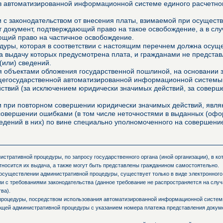
в автоматизированной информационной системе единого расчетно
ии с законодательством от внесения платы, взимаемой при осущес
 документ, подтверждающий право на такое освобождение, а в сл
ющий право на частичное освобождение.
уры, которая в соответствии с настоящим перечнем должна осущес
за выдачу которых предусмотрена плата, и гражданами не представ
(или) сведений.
 объектами обложения государственной пошлиной, на основании з
щегосударственной автоматизированной информационной системы,
ействий (за исключением юридически значимых действий, за совер
ми при повторном совершении юридически значимых действий, явл
 совершении ошибками (в том числе неточностями в выданных (о
едений в них) по вине специально уполномоченного на совершение
стративной процедуры, по запросу государственного органа (иной организации), в к
тносится их выдача, а также могут быть представлены гражданином самостоятельно.
осуществлении административной процедуры, существует только в виде электронного
и с требованиями законодательства (данное требование не распространяется на слу
ва).
процедуры, посредством использования автоматизированной информационной системы
ующей административной процедуры с указанием номера платежа представления доку