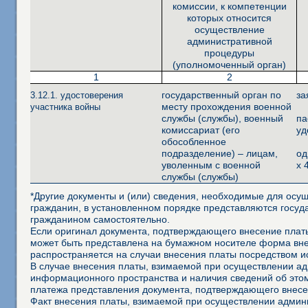
комиссии, к компетенции
которых относится
осуществление
административной
процедуры
(уполномоченный орган)
1
2
государственный орган по
за
3.12.1. удостоверения
месту прохождения военной
участника войны
службы (службы), военный
па
комиссариат (его
уд
обособленное
подразделение) – лицам,
од
уволенным с военной
х 
службы (службы)
*Другие документы и (или) сведения, необходимые для осущ
гражданин, в установленном порядке представляются госуд
гражданином самостоятельно.
Если оригинал документа, подтверждающего внесение платы
может быть представлена на бумажном носителе форма внеш
распространяется на случаи внесения платы посредством 
В случае внесения платы, взимаемой при осуществлении а
информационного пространства и наличия сведений об это
платежа представления документа, подтверждающего внесе
Факт внесения платы, взимаемой при осуществлении админ