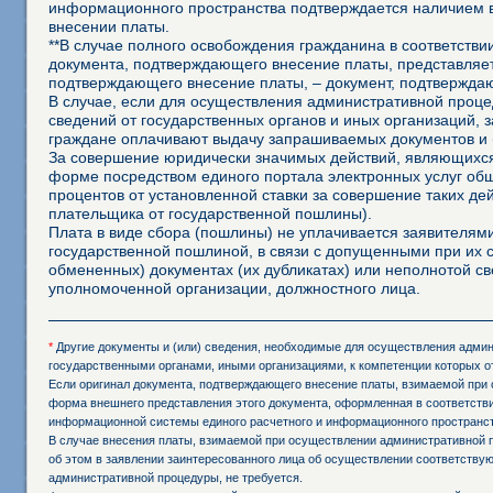
информационного пространства подтверждается наличием 
внесении платы.
**В случае полного освобождения гражданина в соответств
документа, подтверждающего внесение платы, представляет
подтверждающего внесение платы, – документ, подтвержда
В случае, если для осуществления административной процед
сведений от государственных органов и иных организаций, 
граждане оплачивают выдачу запрашиваемых документов и 
За совершение юридически значимых действий, являющихся
форме посредством единого портала электронных услуг об
процентов от установленной ставки за совершение таких д
плательщика от государственной пошлины).
Плата в виде сбора (пошлины) не уплачивается заявителя
государственной пошлиной, в связи с допущенными при их
обмененных) документах (их дубликатах) или неполнотой св
уполномоченной организации, должностного лица.
*
Другие документы и (или) сведения, необходимые для осуществления админи
государственными органами, иными организациями, к компетенции которых о
Если оригинал документа, подтверждающего внесение платы, взимаемой при 
форма внешнего представления этого документа, оформленная в соответстви
информационной системы единого расчетного и информационного пространст
В случае внесения платы, взимаемой при осуществлении административной 
об этом в заявлении заинтересованного лица об осуществлении соответств
административной процедуры, не требуется.