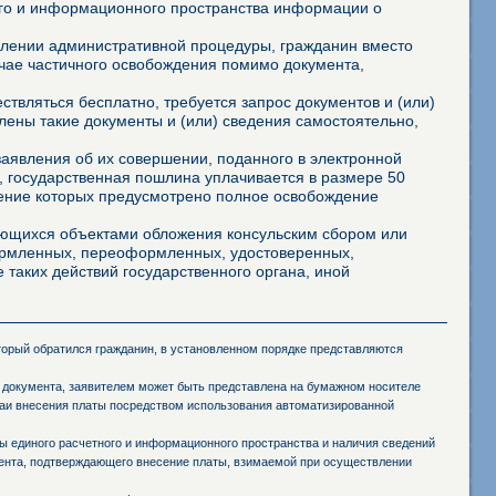
го и информационного пространства информации о
твлении административной процедуры, гражданин вместо
учае частичного освобождения помимо документа,
твляться бесплатно, требуется запрос документов и (или)
лены такие документы и (или) сведения самостоятельно,
аявления об их совершении, поданного в электронной
 государственная пошлина уплачивается в размере 50
шение которых предусмотрено полное освобождение
яющихся объектами обложения консульским сбором или
формленных, переоформленных, удостоверенных,
 таких действий государственного органа, иной
оторый обратился гражданин, в установленном порядке представляются
 документа, заявителем может быть представлена на бумажном носителе
чаи внесения платы посредством использования автоматизированной
 единого расчетного и информационного пространства и наличия сведений
мента, подтверждающего внесение платы, взимаемой при осуществлении