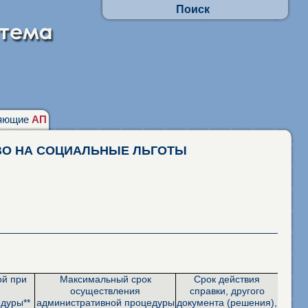
Поиск
Осуществлять поиск по АП:
- по заявлениям граждан
- в отношении юр.лиц и ИП
Искать по наименованиям адм. процедур
фразу целиком
присутствие каждого слова
няющие
АП
ВО НА СОЦИАЛЬНЫЕ ЛЬГОТЫ
ой при
Максимальный срок
Срок действия
осуществления
справки, другого
дуры**
административной процедуры
документа (решения),