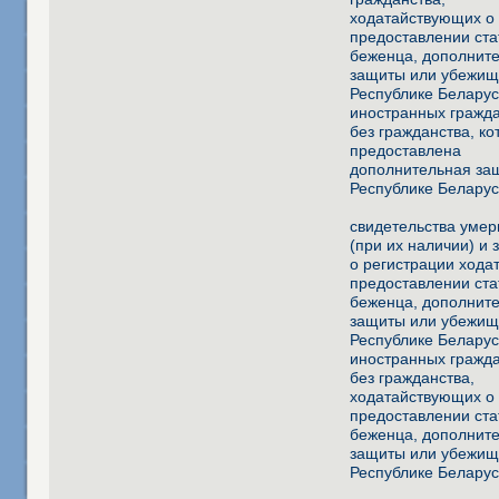
ходатайствующих о
предоставлении ста
беженца, дополнит
защиты или убежищ
Республике Беларус
иностранных гражда
без гражданства, к
предоставлена
дополнительная за
Республике Беларус
свидетельства уме
(при их наличии) и 
о регистрации хода
предоставлении ста
беженца, дополнит
защиты или убежищ
Республике Беларус
иностранных гражда
без гражданства,
ходатайствующих о
предоставлении ста
беженца, дополнит
защиты или убежищ
Республике Беларус