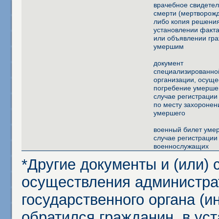
врачебное свидетел
смерти (мертворож
либо копия решения
установлении факт
или объявлении гр
умершим
документ
специализированно
организации, осущ
погребение умершег
случае регистрации
по месту захоронен
умершего
военный билет умер
случае регистрации
военнослужащих
*Другие документы и (или)
осуществления администра
государственного органа (и
обратился гражданин, в ус