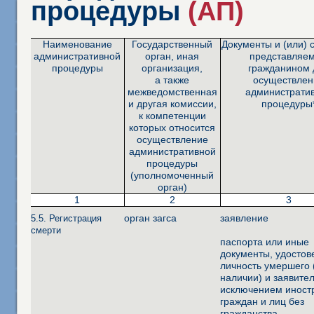
процедуры
(АП)
Наименование
Государственный
Документы и (или) 
административной
орган, иная
представляе
процедуры
организация,
гражданином 
а также
осуществлен
межведомственная
администрати
и другая комиссии,
процедуры
к компетенции
которых относится
осуществление
административной
процедуры
(уполномоченный
орган)
1
2
3
орган загса
заявление
5.5. Регистрация
смерти
паспорта или иные
документы, удосто
личность умершего 
наличии) и заявител
исключением иност
граждан и лиц без
гражданства,