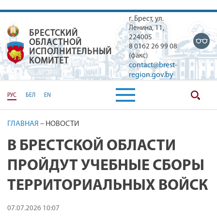
г. Брест, ул.
Ленина, 11,
БРЕСТСКИЙ
БРЕСТСКИЙ ОБЛАСТНОЙ ИСПОЛН
224005
ОБЛАСТНОЙ
8 0162 26 99 08
ИСПОЛНИТЕЛЬНЫЙ
(факс)
КОМИТЕТ
contact@brest-
region.gov.by
РУС
БЕЛ
EN
ГЛАВНАЯ
–
НОВОСТИ
В БРЕСТСКОЙ ОБЛАСТИ
ПРОЙДУТ УЧЕБНЫЕ СБОРЫ
ТЕРРИТОРИАЛЬНЫХ ВОЙСК
07.07.2026 10:07