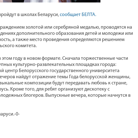
 пройдут в школах Беларуси,
сообщает БЕЛТА.
аграждением золотой или серебряной медалью, проводятся на
еждениях дополнительного образования детей и молодежи или
ность, а также место проведения определяются решением
ьского комитета.
в этом году в новом формате. Сначала торжественные части
крупных культурно-развлекательных площадках города:
й центр Белорусского государственного университета
вечеров найдут отражение темы Года белорусской женщины,
зыкальные композиции будут передавать любовь к стране,
сь. Кроме того, для ребят организуют дискотеку с
олодежных блогеров. Выпускные вечера, которые начнутся в
аруси.-0-