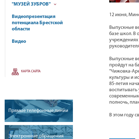
"МУЗЕЙ ЗУБРОВ"
12 июня, Мин
Видеопрезентация
потенциала Брестской
Выпускные ве
области
базе школ. В
учреждениях 
Видео
руководителя
Выпускные ве
пройдут на б
"Чижовка-Аре
КАРТА САЙТА
культуры и и
85-летия нач
воспитывать 
современными
полночь, пла
Прямые телефонные линии
В этом году с
Электронные обращения