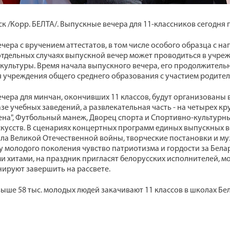
ск /Корр. БЕЛТА/. Выпускные вечера для 11-классников сегодня
чера с вручением аттестатов, в том числе особого образца с н
 отдельных случаях выпускной вечер может проводиться в учр
культуры. Время начала выпускного вечера, его продолжитель
 учреждения общего среднего образования с участием родител
чера для минчан, окончивших 11 классов, будут организованы 
азе учебных заведений, а развлекательная часть - на четырех 
на", Футбольный манеж, Дворец спорта и Спортивно-культурны
скусств. В сценариях концертных программ единых выпускных 
ала Великой Отечественной войны, творческие постановки и му
у молодого поколения чувство патриотизма и гордости за Белару
 хитами, на праздник пригласят белорусских исполнителей, м
нируют завершить на рассвете.
выше 58 тыс. молодых людей закачивают 11 классов в школах Бел