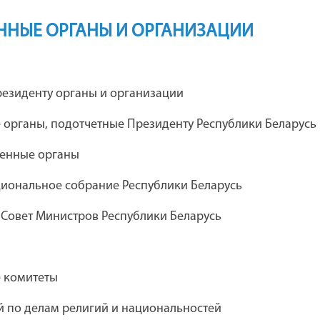
ННЫЕ ОРГАНЫ И ОРГАНИЗАЦИИ
я
Каталог предприятий концерна
езиденту органы и организации
"Беллегпром"
 органы, подотчетные Президенту Республики Беларусь
венные органы
ческий театр
Дебюрократизация
иональное собрание Республики Беларусь
 комсомола
административных процедур
 Совет Министров Республики Беларусь
Академия управления при
е комитеты
Президенте Республики Беларусь
 по делам религий и национальностей