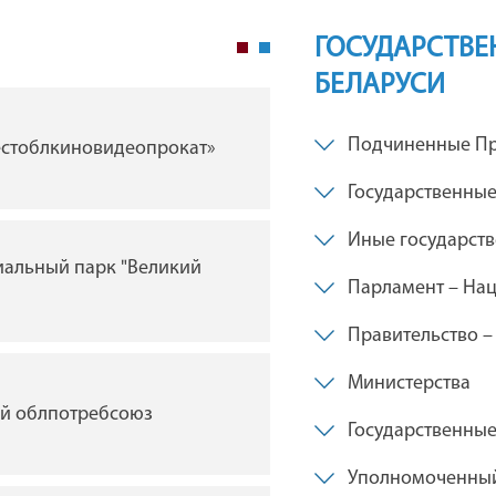
ГОСУДАРСТВЕ
БЕЛАРУСИ
ГУ "Брестская областна
Подчиненные Пр
естоблкиновидеопрокат»
филармония"
Государственные
Иные государст
иальный парк "Великий
ГУ "Брестский академи
Парламент – Нац
драмы им. Ленинского
Беларуси"
Правительство –
Министерства
ий облпотребсоюз
Государственны
Брестская таможня
Уполномоченный