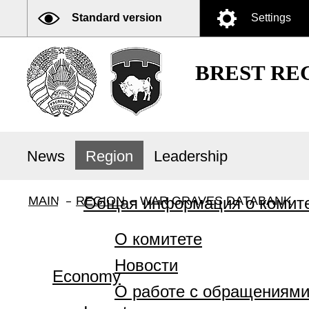
Standard version
Settings
BREST RE
News
Region
Leadership
MAIN
–
REGION
Общая информация о комит
–
WAR GRAVES DATABANK
О комитете
Новости
Economy
О работе с обращениями