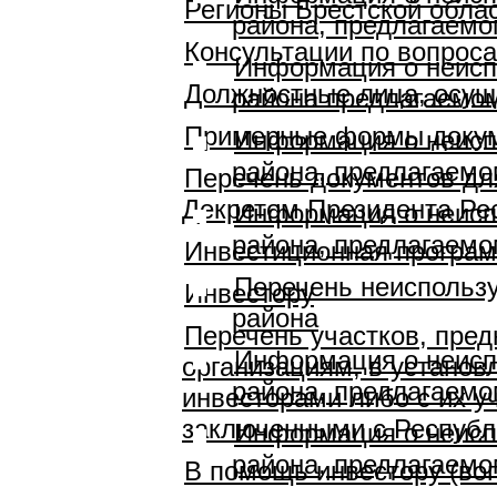
Регионы Брестской облас
района, предлагаемо
Консультации по вопрос
Информация о неисп
Должностные лица, осущ
района предлагаемом
Примерные формы докум
Информация о неисп
района, предлагаемо
Перечень документов для
Декретом Президента Рес
Информация о неисп
района, предлагаемо
Инвестиционная программ
Перечень неиспользу
Инвестору
района
Перечень участков, пре
Информация о неисп
организациям, в установ
района, предлагаемо
инвесторами либо с их у
заключенными с Республ
Информация о неисп
района, предлагаемо
В помощь инвестору (во