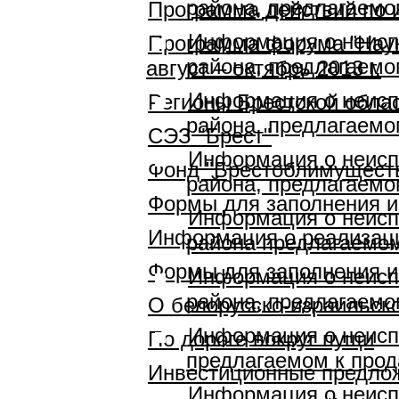
района, предлагаемо
Программа действий по 
Информация о неисп
Программа форума ”Наук
района, предлагаемо
август – октябрь 2013 г.
Информация о неисп
Регионы Брестской облас
района, предлагаемо
СЭЗ "Брест"
Информация о неисп
Фонд "Брестоблимущест
района, предлагаемо
Формы для заполнения 
Информация о неисп
Информация о реализаци
района предлагаемом
Формы для заполнения 
Информация о неисп
района, предлагаемо
О белорусско-израильск
Информация о неисп
По дороге вокруг пущи
предлагаемом к прод
Инвестиционные предлож
Информация о неисп