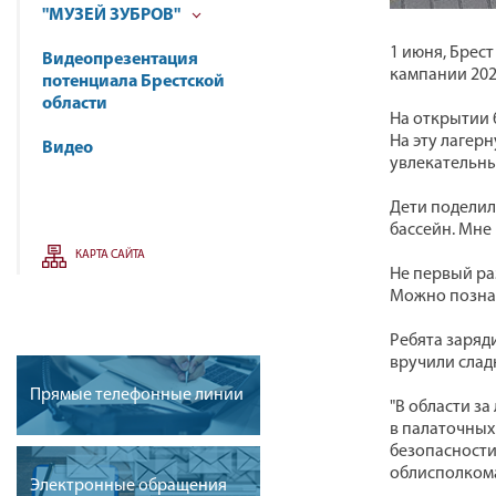
"МУЗЕЙ ЗУБРОВ"
1 июня, Брес
Видеопрезентация
кампании 2026
потенциала Брестской
области
На открытии б
На эту лагер
Видео
увлекательны
Дети поделили
бассейн. Мне 
КАРТА САЙТА
Не первый ра
Можно познак
Ребята заряд
вручили слад
Прямые телефонные линии
"В области за
в палаточных 
безопасности
облисполкома
Электронные обращения