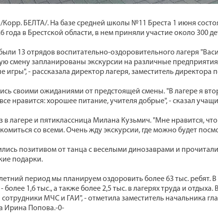
т /Корр. БЕЛТА/. На базе средней школы №11 Бреста 1 июня сос
 года в Брестской области, в нем приняли участие около 300 де
ыли 13 отрядов воспитательно-оздоровительного лагеря "Васильк
ную смену запланированы экскурсии на различные предприятия
е игры", - рассказала директор лагеря, заместитель директора 
сь своими ожиданиями от предстоящей смены. "В лагере я второ
все нравится: хорошее питание, учителя добрые", - сказал учащ
з в лагере и пятиклассница Милана Кузьмич. "Мне нравится, что
омиться со всеми. Очень жду экскурсии, где можно будет посмо
ились позитивом от танца с веселыми динозаврами и прочитали 
кие подарки.
 летний период мы планируем оздоровить более 63 тыс. ребят. В кр
- более 1,6 тыс., а также более 2,5 тыс. в лагерях труда и отды
 сотрудники МЧС и ГАИ", - отметила заместитель начальника г
 Ирина Попова.-0-