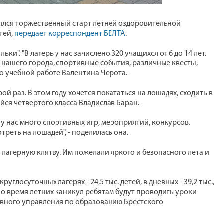
тоялся торжественный старт летней оздоровительной
тей,
передает корреспондент БЕЛТА
.
и". "В лагерь у нас зачислено 320 учащихся от 6 до 14 лет.
 нашего города, спортивные события, различные квесты,
по учебной работе Валентина Черота.
й раз. В этом году хочется покататься на лошадях, сходить в
ийся четвертого класса Владислав Баран.
 у нас много спортивных игр, мероприятий, конкурсов.
треть на лошадей", - поделилась она.
лагерную клятву. Им пожелали яркого и безопасного лета и
углосуточных лагерях - 24,5 тыс. детей, в дневных - 39,2 тыс.,
ха. Во время летних каникул ребятам будут проводить уроки
лавного управления по образованию Брестского