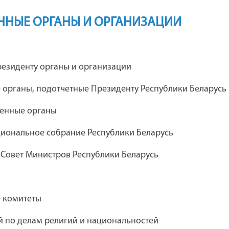
ННЫЕ ОРГАНЫ И ОРГАНИЗАЦИИ
я
Каталог предприятий концерна
езиденту органы и организации
"Беллегпром"
 органы, подотчетные Президенту Республики Беларусь
венные органы
ческий театр
Дебюрократизация
иональное собрание Республики Беларусь
 комсомола
административных процедур
 Совет Министров Республики Беларусь
Академия управления при
е комитеты
Президенте Республики Беларусь
 по делам религий и национальностей