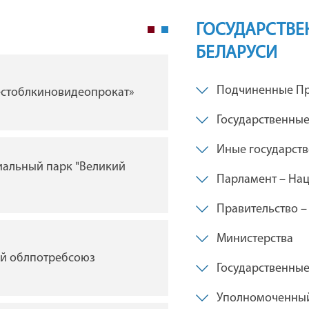
ГОСУДАРСТВЕ
БЕЛАРУСИ
ГУ "Брестская областна
Подчиненные Пр
естоблкиновидеопрокат»
филармония"
Государственные
Иные государст
иальный парк "Великий
ГУ "Брестский академи
Парламент – Нац
драмы им. Ленинского
Беларуси"
Правительство –
Министерства
ий облпотребсоюз
Государственны
Брестская таможня
Уполномоченный