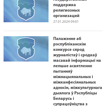
поддержка
религиозных
организаций
27.01.2024 09:01
Палажэнне аб
рэспубліканскім
конкурсе сярод
журналістаў і сродкаў
масавай інфармацыі на
лепшае асвятленне
пытанняў
міжнацыянальных і
міжканфесіянальных
адносін, міжкультурнага
дыялога ў Рэспубліцы
Беларусь і
супрацоўніцтва з