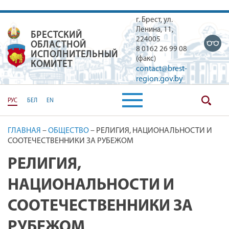
г. Брест, ул.
Ленина, 11,
БРЕСТСКИЙ
БРЕСТСКИЙ ОБЛАСТНОЙ ИСПОЛН
224005
ОБЛАСТНОЙ
8 0162 26 99 08
ИСПОЛНИТЕЛЬНЫЙ
(факс)
КОМИТЕТ
contact@brest-
region.gov.by
РУС
БЕЛ
EN
ГЛАВНАЯ
–
ОБЩЕСТВО
–
РЕЛИГИЯ, НАЦИОНАЛЬНОСТИ И
СООТЕЧЕСТВЕННИКИ ЗА РУБЕЖОМ
РЕЛИГИЯ,
НАЦИОНАЛЬНОСТИ И
СООТЕЧЕСТВЕННИКИ ЗА
РУБЕЖОМ