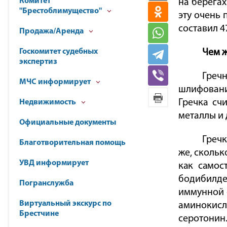
Комитет
на берегах
"Брестоблимущество"
эту очень 
составил 4
Продажа/Аренда
Госкомитет судебных
Чем ж
экспертиз
Гречн
МЧС информирует
шлифовани
Гречка сч
Недвижимость
металлы и
Официальные документы
Гречк
Благотворительная помощь
же, скольк
УВД информирует
как самос
бодибилд
Погранслужба
иммунной с
Виртуальный экскурс по
аминокис
Брестчине
серотонин