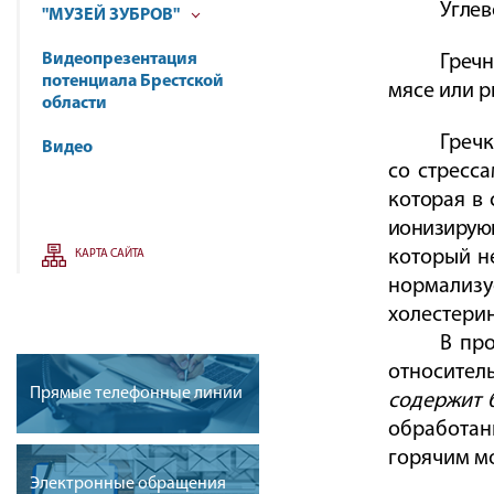
Углев
"МУЗЕЙ ЗУБРОВ"
Видеопрезентация
Гречн
потенциала Брестской
мясе или р
области
Гречк
Видео
со стресс
которая в 
ионизирую
который н
КАРТА САЙТА
нормализ
холестери
В пр
относител
Прямые телефонные линии
содержит 
обработан
горячим м
Электронные обращения