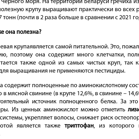
 Черного моря. На территории Беларуси гречиха и
полезную крупу выращивают практически во всех р
7 тонн (почти в 2 раза больше в сравнении с 2021 го
е она полезна?
евая крупа
является самой питательной. Это, пожа
ю, поэтому она содержит много клетчатки, пол
итается также одной из самых чистых круп, так 
 для выращивания не применяются пестициды.
а содержит полноценные по аминокислотному соста
о в мясной свинине (в крупе 12,6%, в свинине – 14,6
тоятельный источник полноценного белка.
За это
еры.
Из ценных аминокислот можно отметить
лиз
истемы, укрепляет волосы, снижает риск остеопо
лотой является также
триптофан
, из которого
.