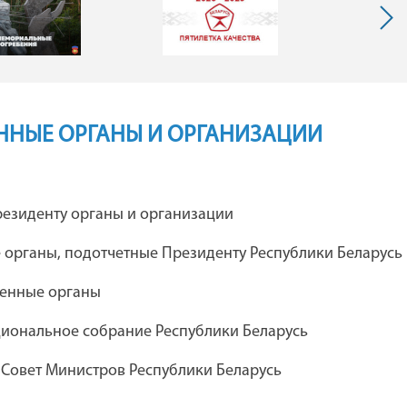
ННЫЕ ОРГАНЫ И ОРГАНИЗАЦИИ
я
Каталог предприятий концерна
езиденту органы и организации
"Беллегпром"
 органы, подотчетные Президенту Республики Беларусь
венные органы
ческий театр
Дебюрократизация
иональное собрание Республики Беларусь
 комсомола
административных процедур
 Совет Министров Республики Беларусь