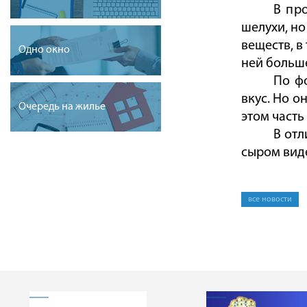
В пр
шелухи, но
веществ, в
Одно окно
ней больше
По ф
вкус. Но о
Очередь на жилье
этом часть
В отл
сыром вид
все новости