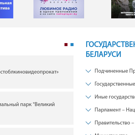
ГОСУДАРСТВЕ
БЕЛАРУСИ
ГУ "Брестская областна
Подчиненные Пр
естоблкиновидеопрокат»
филармония"
Государственные
Иные государст
иальный парк "Великий
ГУ "Брестский академи
Парламент – Нац
драмы им. Ленинского
Беларуси"
Правительство –