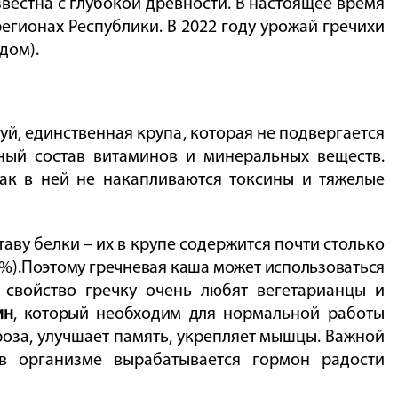
звестна с глубокой древности. В настоящее время
егионах Республики. В 2022 году урожай г
речихи
дом).
луй, единственная крупа
, которая
не подвергается
ный состав витаминов и минеральных веществ.
как в ней не накапливаются токсины и тяжелые
ву белки – их в крупе содержится почти столько
%).
Поэтому гречневая каша может использоваться
 свойство гречку очень любят вегетарианцы и
ин
, который необходим для
нормальной работы
роза, улучшает память, укрепляет мышцы. Важной
 в организме вырабатывается гормон радости