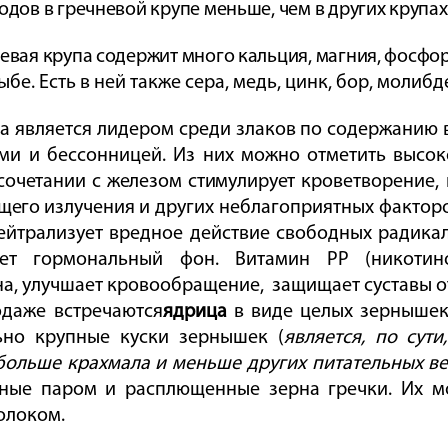
одов в гречневой крупе меньше, чем в других крупа
евая крупа содержит много кальция, магния, фосфор
ыбе. Есть в ней также сера, медь, цинк, бор, молиб
а является лидером среди злаков
по
содержанию 
ами и бессонницей. Из них можно отметить высок
сочетании с железом стимулирует
кроветворение,
щего
излучения и других неблагоприятных факторов
ейтрализует вредное действие свободных радикал
ует гормональный фон. Витамин РР (никотино
на, улучшает кровообращение,
защищает суставы о
одаже встречаются
ядрица
в виде
целых зернышек
ьно крупные куски зернышек (
является, по сути,
больше крахмала и меньше других питательных ве
ные паром и расплющенные зерна гречки. Их мо
олоком.