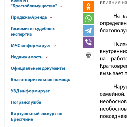
Комитет
влияние н
"Брестоблимущество"
На в
Продажа/Аренда
определен
Госкомитет судебных
благополуч
экспертиз
Псих
МЧС информирует
внутренних
Недвижимость
на работ
Кратковре
Официальные документы
вызывает 
Благотворительная помощь
Наруш
УВД информирует
семейной
необосно
Погранслужба
необоснов
Виртуальный экскурс по
повседневн
Брестчине