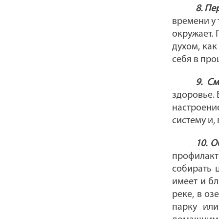
8. П
времени у 
окружает. 
духом, как
себя в про
9. С
здоровье. 
настроени
систему и,
10. 
профилакт
собирать 
имеет и б
реке, в оз
парку или