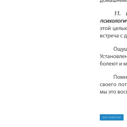
домашними
11. 
психологи
этой цель
встреча с 
Ощущ
Установле
болеют и 
Помни
своего пот
мы это во
все новости