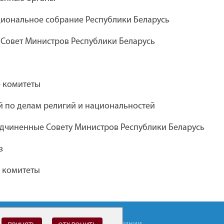
ческий театр
Дебюрократизация
иональное собрание Республики Беларусь
 комсомола
административных процедур
 Совет Министров Республики Беларусь
Академия управления при
е комитеты
Президенте Республики Беларусь
 по делам религий и национальностей
дчиненные Совету Министров Республики Беларусь
версальной
Главное управление юстиции
в
Брестского облисполкома
 комитеты