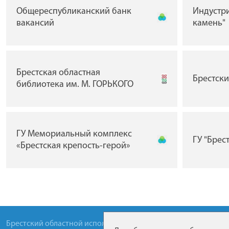
Общереспубликанский банк
Индустр
вакансий
камень"
Брестская областная
Брестск
библиотека им. М. ГОРЬКОГО
ГУ Мемориальный комплекс
ГУ "Брес
«Брестская крепость-герой»
Брестский областной исполнительный комитет