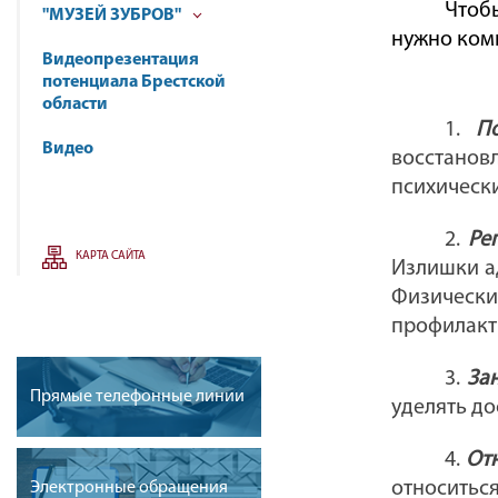
Чтоб
"МУЗЕЙ ЗУБРОВ"
нужно ком
Видеопрезентация
потенциала Брестской
области
1.
П
Видео
восстанов
психическ
2.
Ре
КАРТА САЙТА
Излишки а
Физическ
профилакт
3.
За
Прямые телефонные линии
уделять до
4.
От
относитьс
Электронные обращения