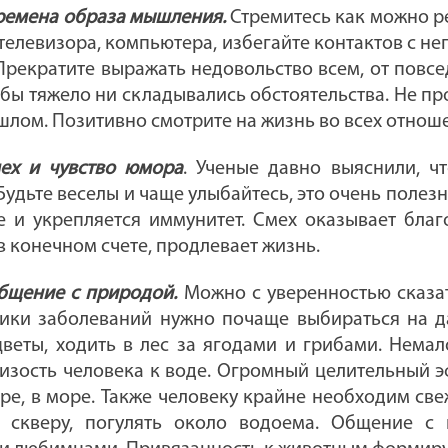
еремена образа мышления.
Стремитесь как можно ре
телевизора, компьютера, избегайте контактов с н
Прекратите выражать недовольство всем, от повсе
 бы тяжело ни складывались обстоятельства. Не п
шлом. Позитивно смотрите на жизнь во всех отнош
мех и чувство юмора
.
Ученые давно выяснили, чт
Будьте веселы и чаще улыбайтесь, это очень полезн
е и укрепляется иммунитет. Смех оказывает благ
 в конечном счете, продлевает жизнь.
Общение с природой.
Можно с уверенностью сказат
ики заболеваний нужно почаще выбираться на да
цветы, ходить в лес за ягодами и грибами. Нема
лизость человека к воде. Огромный целительный э
ере, в море. Также человеку крайне необходим св
 скверу, погулять около водоема. Общение с