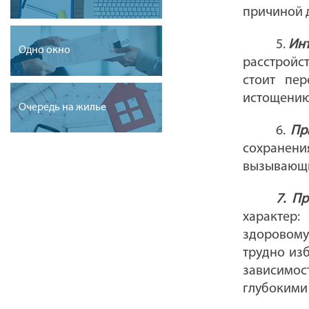
причиной 
5.
Инт
Одно окно
расстройст
стоит пер
истощению
Очередь на жилье
6.
Пр
сохранени
вызывающи
7. П
характер:
здоровому
трудно из
зависимос
глубокими