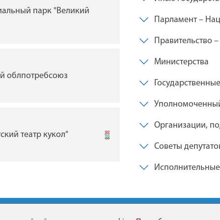
иальный парк "Великий
ГУ "Брестский академи
Парламент – Нац
драмы им. Ленинского
Беларуси"
Правительство –
Министерства
ий облпотребсоюз
Государственны
Брестская таможня
Уполномоченный
Организации, по
тский театр кукол"
Брестский филиал уни
Советы депутато
товарной биржи
Исполнительные