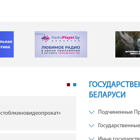
ГОСУДАРСТВЕ
БЕЛАРУСИ
ГУ "Брестская областна
Подчиненные Пр
естоблкиновидеопрокат»
филармония"
Государственные
Иные государст