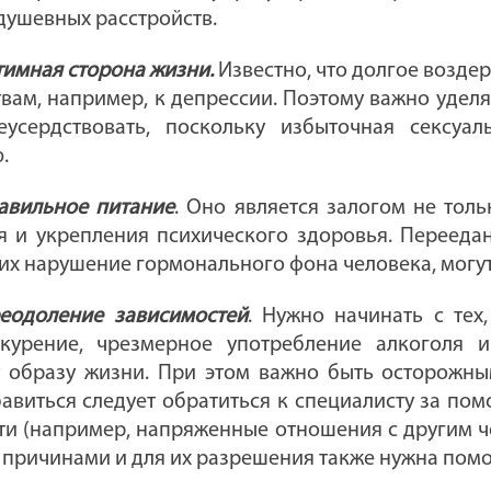
душевных расстройств.
имная сторона жизни.
Известно, что долгое возде
вам, например, к депрессии. Поэтому важно удел
еусердствовать, поскольку избыточная сексуа
.
авильное питание
. Оно является залогом не тол
я и укрепления психического здоровья. Переедан
х нарушение гормонального фона человека, могут
реодоление зависимостей
.
Нужно начинать с тех
 курение, чрезмерное употребление алкоголя
 образу жизни. При этом важно быть осторожным
бавиться следует обратиться к специалисту за по
ти (например, напряженные отношения с другим че
 причинами и для их разрешения также нужна помо