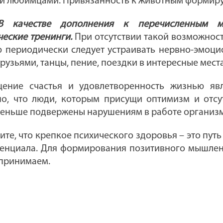
 любимцами. Привязанность к животным формируе
В качестве дополнения к перечисленным м
ческие тренинги.
При отсутствии такой возможност
ю периодически следует устраивать нервно-эмоци
друзьями, танцы, пение, поездки в интересные места
ение счастья и удовлетворенность жизнью явл
но, что люди, которым присущи оптимизм и отсу
меньше подвержены нарушениям в работе организ
те, что крепкое психического здоровья – это пут
енциала. Для формирования позитивного мышления
спринимаем.