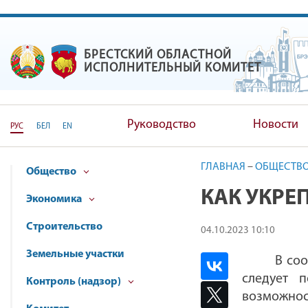
БРЕСТСКИЙ ОБЛАСТНОЙ
БРЕСТСКИЙ ОБЛАСТНОЙ ИС
ИСПОЛНИТЕЛЬНЫЙ КОМИТЕТ
Руководство
Новости
РУС
БЕЛ
EN
ГЛАВНАЯ
–
ОБЩЕСТВ
Общество
КАК УКРЕ
Экономика
Строительство
04.10.2023 10:10
Земельные участки
В со
следует 
Контроль (надзор)
возможнос