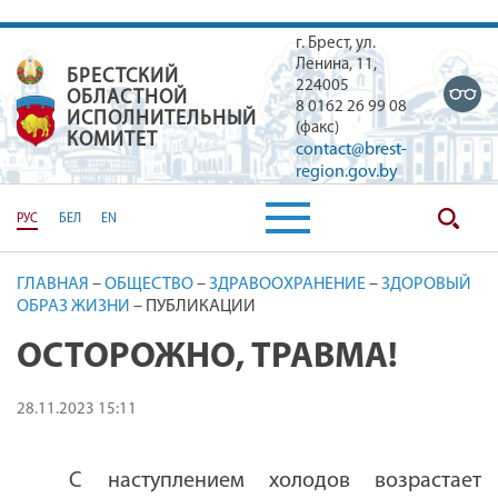
г. Брест, ул.
Ленина, 11,
БРЕСТСКИЙ
БРЕСТСКИЙ ОБЛАСТНОЙ ИСПОЛН
224005
ОБЛАСТНОЙ
8 0162 26 99 08
ИСПОЛНИТЕЛЬНЫЙ
(факс)
КОМИТЕТ
contact@brest-
region.gov.by
РУС
БЕЛ
EN
ГЛАВНАЯ
–
ОБЩЕСТВО
–
ЗДРАВООХРАНЕНИЕ
–
ЗДОРОВЫЙ
ОБРАЗ ЖИЗНИ
–
ПУБЛИКАЦИИ
ОСТОРОЖНО, ТРАВМА!
28.11.2023 15:11
С наступлением холодов возрастает