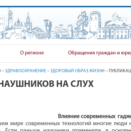
ПОЛНИТЕЛЬНЫЙ КОМИТЕТ
О регионе
Обращения граждан и юри
О
–
ЗДРАВООХРАНЕНИЕ
–
ЗДОРОВЫЙ ОБРАЗ ЖИЗНИ
–
ПУБЛИКА
НАУШНИКОВ НА СЛУХ
Влияние современных
гадж
шем мире современных технологий многие люди н
. Если раньше наушники применяли, в основн