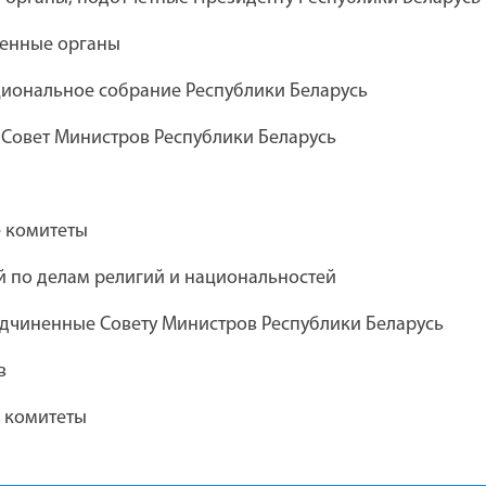
венные органы
ческий театр
Дебюрократизация
иональное собрание Республики Беларусь
 комсомола
административных процедур
 Совет Министров Республики Беларусь
Академия управления при
е комитеты
Президенте Республики Беларусь
 по делам религий и национальностей
дчиненные Совету Министров Республики Беларусь
версальной
Главное управление юстиции
в
Брестского облисполкома
 комитеты