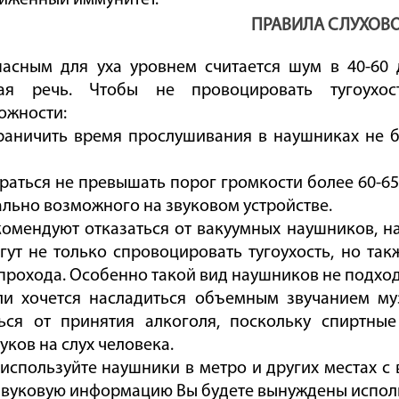
ниженный иммунитет.
ПРАВИЛА СЛУХОВ
пасным для уха уровнем считается шум в 40-60 
ная речь. Чтобы не провоцировать тугоухо
ожности:
граничить время прослушивания в наушниках не б
араться не превышать порог громкости более 60-65
льно возможного на звуковом устройстве.
комендуют отказаться от вакуумных наушников, н
гут не только спровоцировать тугоухость, но та
прохода. Особенно такой вид наушников не подход
сли хочется насладиться объемным звучанием му
ься от принятия алкоголя, поскольку спиртны
уков на слух человека.
 используйте наушники в метро и других местах с
звуковую информацию Вы будете вынуждены исполь