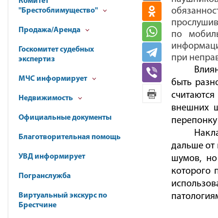
Комитет
обязаннос
"Брестоблимущество"
прослушив
Продажа/Аренда
по мобиль
информаци
Госкомитет судебных
при непра
экспертиз
Влия
МЧС информирует
быть разн
считаются
Недвижимость
внешних ш
Официальные документы
перепонку
Накл
Благотворительная помощь
дальше от 
УВД информирует
шумов, но
которого 
Погранслужба
использов
Виртуальный экскурс по
патологиям
Брестчине