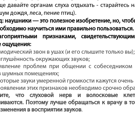
ще давайте органам слуха отдыхать - старайтесь 
ум дождя, леса, пение птиц).
: наушники — это полезное изобретение, но, чтоб
еобходимо научиться ими правильно пользоваться.
агоприятными признаками, свидетельствующи
 ощущения:
риодический звон в ушах (и его слышите только вы);
иглушённость окружающих звуков;
оявление проблем при общении с собеседником (
в шумных помещениях;
которые звуки умеренной громкости кажутся очень
оявлении этих признаков необходимо срочно обрат
ите, что слуховой нерв и волосковые кле
ливаются. Поэтому лучше обращаться к врачу в то
изменения в восприятии звуков
.