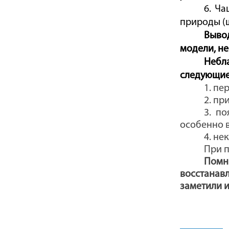
6. Ча
природы (ш
Вывод
модели, н
Небл
следующие
1. пе
2. пр
3. п
особенно 
4. не
При п
Помн
восстанав
заметили 