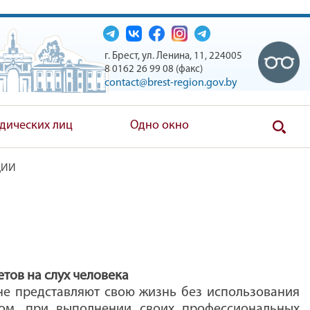
г. Брест, ул. Ленина, 11, 224005
8 0162 26 99 08 (факс)
contact@brest-region.gov.by
дических лиц
Одно окно
ЦИИ
етов на слух человека
е представляют свою жизнь без использования
ом, при выполнении своих профессиональных