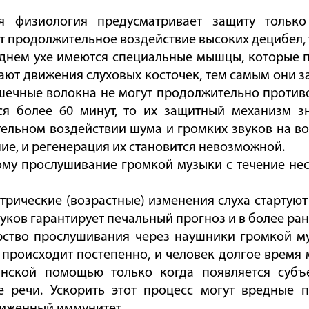
я физиология предусматривает защиту только
 продолжительное воздействие высоких децибел, т
еднем ухе имеются специальные мышцы, которые п
ают движения слуховых косточек, тем самым они з
шечные волокна не могут продолжительно противос
ся более 60 минут, то их защитный механизм зн
ельном воздействии шума и громких звуков на во
ие, и регенерация их становится невозможной.
ому прослушивание громкой музыки с течение нес
трические (возрастные) изменения слуха стартуют 
уков гарантирует печальный прогноз и в более ран
рство прослушивания через наушники громкой муз
 происходит постепенно, и человек долгое время
нской помощью только когда появляется субъ
е речи. Ускорить этот процесс могут вредные 