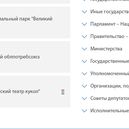
Иные государст
иальный парк "Великий
ГУ "Брестский академи
Парламент – Нац
драмы им. Ленинского
Беларуси"
Правительство –
Министерства
ий облпотребсоюз
Государственны
Брестская таможня
Уполномоченный
Организации, по
тский театр кукол"
Брестский филиал уни
Советы депутато
товарной биржи
Исполнительные