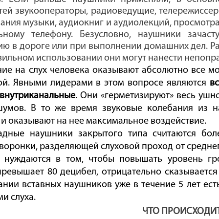
тей звукооператоры, радиоведущие, телережиссер
ания музыки, аудиокниг и аудиолекций, просмотр
ному телефону. Безусловно, наушники зачаст
ю в дороге или при выполнении домашних дел. Ра
вильном использовании они могут нанести непопр
ние на слух человека оказывают абсолютно все м
ой. Явными лидерами в этом вопросе являются
в
внутриканальные
. Они «герметизируют» весь уш
умов. В то же время звуковые колебания из 
 и оказывают на нее максимальное воздействие.
адные наушники закрытого типа считаются боле
воронки, разделяющей слуховой проход от средне
 нуждаются в том, чтобы повышать уровень г
превышает 80 децибел, отрицательно сказывается
ании вставных наушников уже в течение 5 лет ест
и слуха.
ЧТО ПРОИСХОДИ