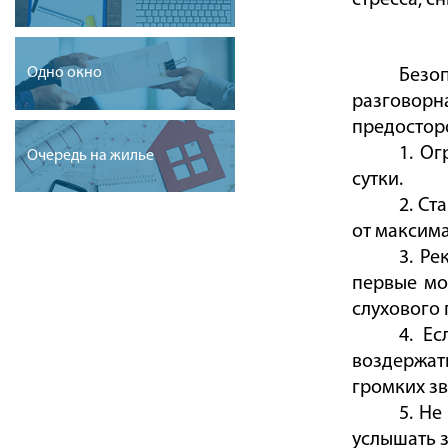
стресса, с
Одно окно
Безо
разговор
предостор
1. О
Очередь на жилье
сутки.
2. Ст
от максима
3. Ре
первые мо
слухового 
4. Е
воздержат
громких зв
5. Не
услышать 