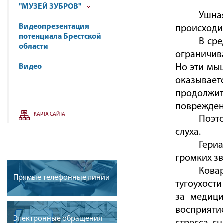
"МУЗЕЙ ЗУБРОВ"
Ушна
Видеопрезентация
происходит
потенциала Брестской
В ср
области
ограничив
Видео
Но эти мы
оказывает
продолжит
поврежден
КАРТА САЙТА
Поэт
слуха.
Гериа
громких зв
Кова
Прямые телефонные линии
тугоухости
за медици
восприяти
Электронные обращения