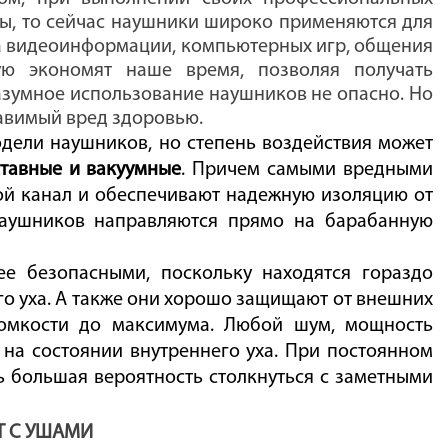
ы, то сейчас наушники широко применяются для
а видеоинформации, компьютерных игр, общения
ую экономят наше время, позволяя получать
зумное использование наушников не опасно. Но
авимый вред здоровью.
одели наушников, но степень воздействия может
ставные и вакуумные
. Причем самыми вредными
ной канал и обеспечивают надежную изоляцию от
наушников направляются прямо на барабанную
е безопасными, поскольку находятся гораздо
го уха. А также они хорошо защищают от внешних
ромкости до максимума. Любой шум, мощность
 на состоянии внутреннего уха. При постоянном
ь большая вероятность столкнуться с заметными
Т С УШАМИ