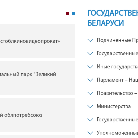
ГОСУДАРСТВЕ
БЕЛАРУСИ
ГУ "Брестская областна
Подчиненные Пр
естоблкиновидеопрокат»
филармония"
Государственные
Иные государст
иальный парк "Великий
ГУ "Брестский академи
Парламент – Нац
драмы им. Ленинского
Беларуси"
Правительство –
Министерства
ий облпотребсоюз
Государственны
Брестская таможня
Уполномоченный