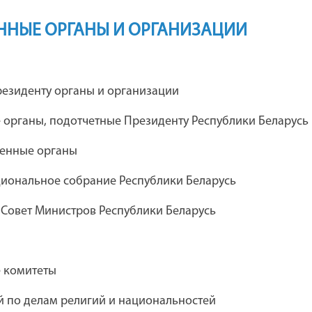
ННЫЕ ОРГАНЫ И ОРГАНИЗАЦИИ
я
Каталог предприятий концерна
езиденту органы и организации
"Беллегпром"
 органы, подотчетные Президенту Республики Беларусь
венные органы
ческий театр
Дебюрократизация
иональное собрание Республики Беларусь
 комсомола
административных процедур
 Совет Министров Республики Беларусь
Академия управления при
е комитеты
Президенте Республики Беларусь
 по делам религий и национальностей