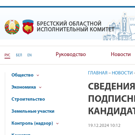
БРЕСТСКИЙ ОБЛАСТНОЙ
БРЕСТСКИЙ ОБЛАСТНОЙ ИС
ИСПОЛНИТЕЛЬНЫЙ КОМИТЕТ
Руководство
Новости
РУС
БЕЛ
EN
ГЛАВНАЯ
–
НОВОСТИ
Общество
СВЕДЕНИЯ
Экономика
ПОДПИСНЫ
Строительство
КАНДИДАТ
Земельные участки
Контроль (надзор)
19.12.2024 10:12