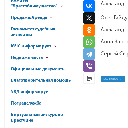
Комитет
Александр
"Брестоблимущество"
Олег Гайду
Продажа/Аренда
Госкомитет судебных
Александр
экспертиз
Анна Каноп
МЧС информирует
Сергей Сы
Недвижимость
Официальные документы
все новости
Благотворительная помощь
УВД информирует
Погранслужба
Виртуальный экскурс по
Брестчине