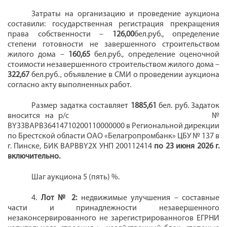
Затраты на организацию и проведение аукциона
составили: государственная
регистрация прекращения
права собственности –
126,00
бел.руб., определение
степени готовности не завершенного строительством
жилого дома –
160,65
бел.руб.,
определение оценочной
стоимости незавершенного строительством жилого дома –
322,67
бел.руб
.,
объявление в СМИ о проведении аукциона
согласно акту выполненных работ.
Размер задатка составляет
1885,61
бел. руб.
Задаток
вносится на р/с
№
BY
33
BAPB364
14710200110000000
в Региональной дирекции
по Брестской области ОАО «Белагропромбанк» ЦБУ № 137 в
г. Пинске, БИК ВАРВВY2X УНП
200112414
по
23 июня
202
6
г.
включительно.
Шаг аукциона 5 (пять) %.
4.
Лот № 2:
недвижимые улучшения –
составные
части и принадлежности незавершенного
незаконсервированного не зарегистрированногов ЕГРНИ