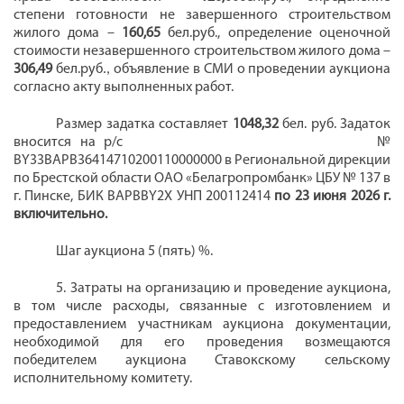
степени готовности не завершенного строительством
жилого дома –
160,65
бел.руб.,
определение оценочной
стоимости незавершенного строительством жилого дома –
306,49
бел.руб
.,
объявление в СМИ о проведении аукциона
согласно акту выполненных работ.
Размер задатка составляет
1048,32
бел. руб.
Задаток
вносится на р/с
№
BY
33
BAPB364
14710200110000000
в Региональной дирекции
по Брестской области ОАО «Белагропромбанк» ЦБУ № 137 в
г. Пинске, БИК ВАРВВY2X УНП
200112414
по
23 июня
202
6
г.
включительно.
Шаг аукциона 5 (пять) %.
5. Затраты на организацию и проведение аукциона,
в том числе расходы, связанные с изготовлением и
предоставлением участникам аукциона документации,
необходимой для его проведения возмещаются
победителем аукциона Ставокскому сельскому
исполнительному комитету.