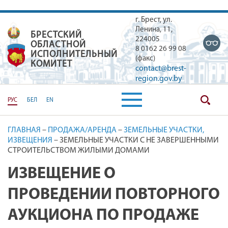
г. Брест, ул.
Ленина, 11,
БРЕСТСКИЙ
БРЕСТСКИЙ ОБЛАСТНОЙ ИСПОЛН
224005
ОБЛАСТНОЙ
8 0162 26 99 08
ИСПОЛНИТЕЛЬНЫЙ
(факс)
КОМИТЕТ
contact@brest-
region.gov.by
РУС
БЕЛ
EN
ГЛАВНАЯ
–
ПРОДАЖА/АРЕНДА
–
ЗЕМЕЛЬНЫЕ УЧАСТКИ,
ИЗВЕЩЕНИЯ
–
ЗЕМЕЛЬНЫЕ УЧАСТКИ С НЕ ЗАВЕРШЕННЫМИ
СТРОИТЕЛЬСТВОМ ЖИЛЫМИ ДОМАМИ
ИЗВЕЩЕНИЕ О
ПРОВЕДЕНИИ ПОВТОРНОГО
АУКЦИОНА ПО ПРОДАЖЕ