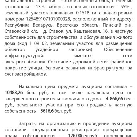
капитального строения : - хозяйственный блок, степенью
готовности – 13%, заборы, степенью готовности – 55% ,
земельный участок площадью 0,1518 га с кадастровым
номером 125489107101000328, расположенный по адресу:
Республика Беларусь, Брестская область, Пинский р-н,
Ставокский с/с,
д. Ставок, ул. Каштановая, 16, в частную
собственность для
строительства и обслуживания жилого
дома (код 1 09 02, земельный участок для размещения
объектов усадебной застройки).
Обеспечение
инфраструктурой: имеются сети
электроснабжения.
Состояние дорожной сети: гравийное
покрытие улицы.
Условия развития инфраструктуры: за
счет застройщиков.
Начальная цена предмета аукциона составила –
10483,26
бел. руб.
,
в том числе начальная цена не
завершенного строительством жилого дома –
4 866,66
бел.
руб., земельного участка при его продаже в частную
собственность –
5616,6
бел. руб.
Затраты на организацию и проведение аукциона
составили: государственная
регистрация прекращения
права собственности –
126,00
бел.руб., определение