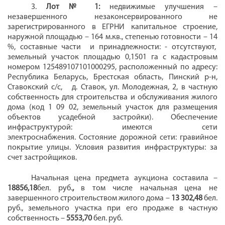
3.
Лот № 1:
недвижимые улучшения –
незавершенного незаконсервированного
не
зарегистрированного в ЕГРНИ капитальное строение,
наружной площадью – 164 м.кв., степенью готовности – 14
%, составные части
и принадлежности: - отсутствуют,
земельный участок площадью 0,1501 га с кадастровым
номером 125489107101000295, расположенный по адресу:
Республика Беларусь, Брестская область, Пинский р-н,
Ставокский с/с,
д. Ставок, ул. Молодежная, 2, в частную
собственность для
строительства и обслуживания жилого
дома (код 1 09 02, земельный участок для размещения
объектов усадебной застройки).
Обеспечение
инфраструктурой: имеются сети
электроснабжения.
Состояние дорожной сети: гравийное
покрытие улицы.
Условия развития инфраструктуры: за
счет застройщиков.
Начальная цена предмета аукциона составила –
18856,18
бел. руб.
,
в том числе начальная цена не
завершенного строительством жилого дома –
13 302,48
бел.
руб., земельного участка при его продаже в частную
собственность –
5553,70
бел. руб.